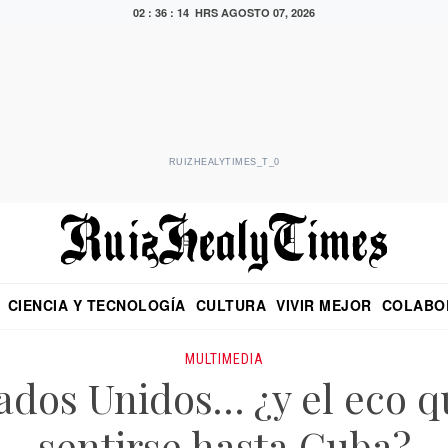
02 : 36 : 15 HRS
AGOSTO 07, 2026
RUIZHEALYTIMES_T_0
CIENCIA Y TECNOLOGÍA
CULTURA
VIVIR MEJOR
COLABO
NO
CRITERIO DE HIDALGO
EDUARDO RUIZ HEALY EN FORMULA
DIARIO DE CHIAPAS
PUEBLA
OPINIÓN
IMAGEN DE Z
EN EL ES
MULTIMEDIA
tados Unidos… ¿y el eco 
sentirse hasta Cuba?