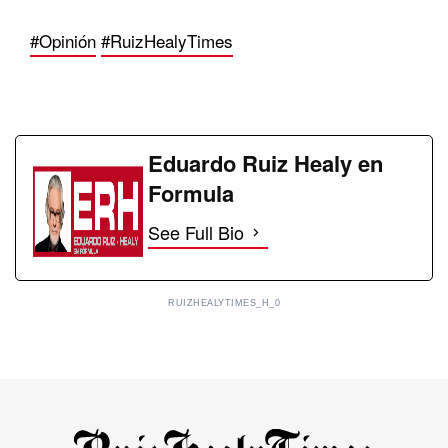
#Opinión
#RuizHealyTimes
Eduardo Ruiz Healy en
Formula
See Full Bio
RUIZHEALYTIMES_H_0