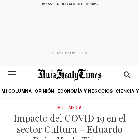
12 : 55 : 14 HRS
AGOSTO 07, 2026
RUIZHEALYTIMES_T_0
MI COLUMNA
OPINIÓN
ECONOMÍA Y NEGOCIOS
CIENCIA 
DIALOGO NOCTURNO
ECONOMISTA
EL UNIVERSAL
EDUARDO RUIZ HEALY EN FORMULA
PUEBLA
REFORMA
CRITERIO DE HI
MULTIMEDIA
Impacto del COVID 19 en el
sector Cultura – Eduardo