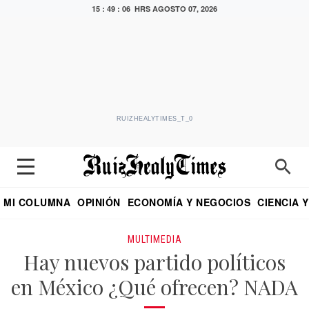
15 : 49 : 07 HRS
AGOSTO 07, 2026
RUIZHEALYTIMES_T_0
MI COLUMNA
OPINIÓN
ECONOMÍA Y NEGOCIOS
CIENCIA 
DIALOGO NOCTURNO
ECONOMISTA
EL UNIVERSAL
EDUARDO RUIZ HEALY EN FORMULA
PUEBLA
REFORMA
CRITERIO DE HI
MULTIMEDIA
Hay nuevos partido políticos
en México ¿Qué ofrecen? NADA