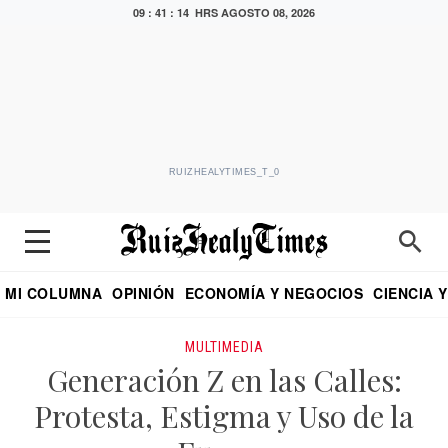
09 : 41 : 14 HRS
AGOSTO 08, 2026
RUIZHEALYTIMES_T_0
MI COLUMNA
OPINIÓN
ECONOMÍA Y NEGOCIOS
CIENCIA 
DIALOGO NOCTURNO
ECONOMISTA
EL UNIVERSAL
EDUARDO RUIZ HEALY EN FORMULA
PUEBLA
REFORMA
CRITERIO DE HI
MULTIMEDIA
Generación Z en las Calles:
Protesta, Estigma y Uso de la