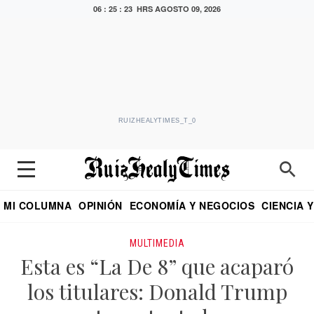
06 : 25 : 23 HRS
AGOSTO 09, 2026
RUIZHEALYTIMES_T_0
MI COLUMNA
OPINIÓN
ECONOMÍA Y NEGOCIOS
CIENCIA 
DIALOGO NOCTURNO
ECONOMISTA
EL UNIVERSAL
EDUARDO RUIZ HEALY EN FORMULA
PUEBLA
REFORMA
CRITERIO DE HI
MULTIMEDIA
Esta es “La De 8” que acaparó
los titulares: Donald Trump