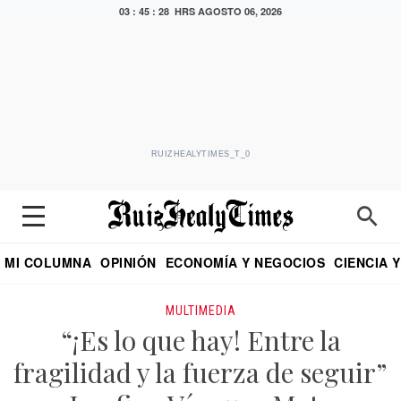
03 : 45 : 28 HRS
AGOSTO 06, 2026
RUIZHEALYTIMES_T_0
MI COLUMNA
OPINIÓN
ECONOMÍA Y NEGOCIOS
CIENCIA 
DIALOGO NOCTURNO
ECONOMISTA
EL UNIVERSAL
EDUARDO RUIZ HEALY EN FORMULA
PUEBLA
REFORMA
CRITERIO DE HI
MULTIMEDIA
“¡Es lo que hay! Entre la
fragilidad y la fuerza de seguir”