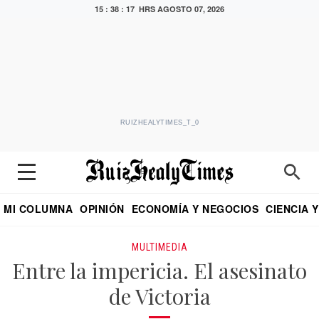
15 : 38 : 17 HRS
AGOSTO 07, 2026
RUIZHEALYTIMES_T_0
MI COLUMNA
OPINIÓN
ECONOMÍA Y NEGOCIOS
CIENCIA 
DIALOGO NOCTURNO
ECONOMISTA
EL UNIVERSAL
EDUARDO RUIZ HEALY EN FORMULA
PUEBLA
REFORMA
CRITERIO DE HI
MULTIMEDIA
Entre la impericia. El asesinato
de Victoria