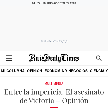
04 : 27 : 28 HRS
AGOSTO 09, 2026
RUIZHEALYTIMES_T_0
MI COLUMNA
OPINIÓN
ECONOMÍA Y NEGOCIOS
CIENCIA 
DIALOGO NOCTURNO
ECONOMISTA
EL UNIVERSAL
EDUARDO RUIZ HEALY EN FORMULA
PUEBLA
REFORMA
CRITERIO DE HI
MULTIMEDIA
Entre la impericia. El asesinato
de Victoria – Opinión