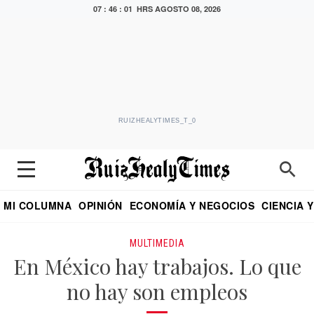
07 : 46 : 01 HRS
AGOSTO 08, 2026
RUIZHEALYTIMES_T_0
MI COLUMNA
OPINIÓN
ECONOMÍA Y NEGOCIOS
CIENCIA 
DIALOGO NOCTURNO
ECONOMISTA
EL UNIVERSAL
EDUARDO RUIZ HEALY EN FORMULA
PUEBLA
REFORMA
CRITERIO DE HI
MULTIMEDIA
En México hay trabajos. Lo que
no hay son empleos