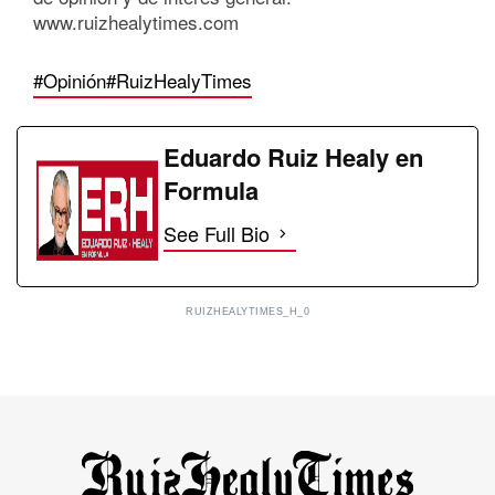
www.ruizhealytimes.com
#Opinión
#RuizHealyTimes
Eduardo Ruiz Healy en
Formula
See Full Bio
RUIZHEALYTIMES_H_0