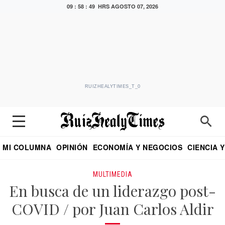
09 : 58 : 49 HRS
AGOSTO 07, 2026
RUIZHEALYTIMES_T_0
MI COLUMNA
OPINIÓN
ECONOMÍA Y NEGOCIOS
CIENCIA 
DIALOGO NOCTURNO
ECONOMISTA
EL UNIVERSAL
EDUARDO RUIZ HEALY EN FORMULA
PUEBLA
REFORMA
CRITERIO DE HI
MULTIMEDIA
En busca de un liderazgo post-
COVID / por Juan Carlos Aldir