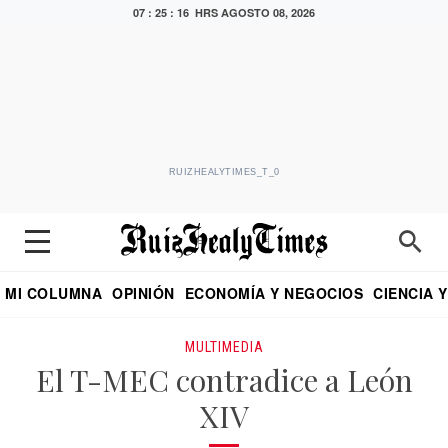
07 : 25 : 16 HRS
AGOSTO 08, 2026
RUIZHEALYTIMES_T_0
MI COLUMNA
OPINIÓN
ECONOMÍA Y NEGOCIOS
CIENCIA 
DIALOGO NOCTURNO
ECONOMISTA
EL UNIVERSAL
EDUARDO RUIZ HEALY EN FORMULA
PUEBLA
REFORMA
CRITERIO DE HI
MULTIMEDIA
El T-MEC contradice a León
XIV