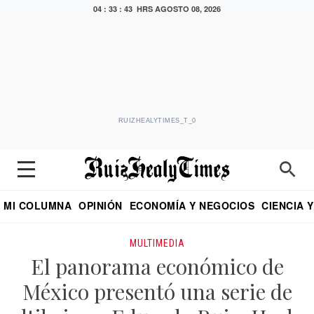
04 : 33 : 43 HRS
AGOSTO 08, 2026
RUIZHEALYTIMES_T_0
MI COLUMNA
OPINIÓN
ECONOMÍA Y NEGOCIOS
CIENCIA 
DIALOGO NOCTURNO
ECONOMISTA
EL UNIVERSAL
EDUARDO RUIZ HEALY EN FORMULA
PUEBLA
REFORMA
CRITERIO DE HI
MULTIMEDIA
El panorama económico de
México presentó una serie de