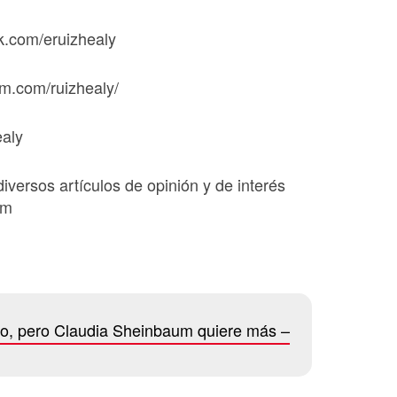
k.com/eruizhealy
am.com/ruizhealy/
ealy
diversos artículos de opinión y de interés
om
mo, pero Claudia Sheinbaum quiere más –