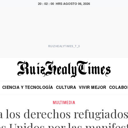
20 : 02 : 00 HRS
AGOSTO 06, 2026
RUIZHEALYTIMES_T_0
CIENCIA Y TECNOLOGÍA
CULTURA
VIVIR MEJOR
COLABO
NO
CRITERIO DE HIDALGO
EDUARDO RUIZ HEALY EN FORMULA
DIARIO DE CHIAPAS
PUEBLA
OPINIÓN
IMAGEN DE Z
EN EL ES
MULTIMEDIA
a los derechos refugiado
s Unidos por las manifes