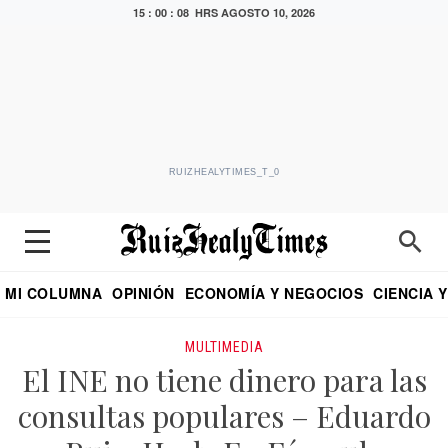
15 : 00 : 08 HRS
AGOSTO 10, 2026
RUIZHEALYTIMES_T_0
MI COLUMNA
OPINIÓN
ECONOMÍA Y NEGOCIOS
CIENCIA 
DIALOGO NOCTURNO
ECONOMISTA
EL UNIVERSAL
EDUARDO RUIZ HEALY EN FORMULA
PUEBLA
REFORMA
CRITERIO DE HI
MULTIMEDIA
El INE no tiene dinero para las
consultas populares – Eduardo