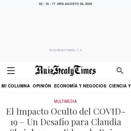
02 : 16 : 17 HRS
AGOSTO 06, 2026
RUIZHEALYTIMES_T_0
MI COLUMNA
OPINIÓN
ECONOMÍA Y NEGOCIOS
CIENCIA 
DIALOGO NOCTURNO
ECONOMISTA
EL UNIVERSAL
EDUARDO RUIZ HEALY EN FORMULA
PUEBLA
REFORMA
CRITERIO DE HI
MULTIMEDIA
El Impacto Oculto del COVID-
19 – Un Desafío para Claudia