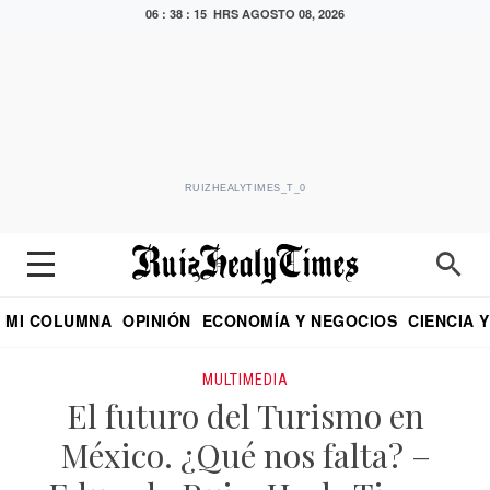
06 : 38 : 15 HRS
AGOSTO 08, 2026
RUIZHEALYTIMES_T_0
MI COLUMNA
OPINIÓN
ECONOMÍA Y NEGOCIOS
CIENCIA 
DIALOGO NOCTURNO
ECONOMISTA
EL UNIVERSAL
EDUARDO RUIZ HEALY EN FORMULA
PUEBLA
REFORMA
CRITERIO DE HI
MULTIMEDIA
El futuro del Turismo en
México. ¿Qué nos falta? –