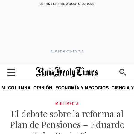
08 : 46 : 51 HRS
AGOSTO 09, 2026
RUIZHEALYTIMES_T_0
MI COLUMNA
OPINIÓN
ECONOMÍA Y NEGOCIOS
CIENCIA 
DIALOGO NOCTURNO
ECONOMISTA
EL UNIVERSAL
EDUARDO RUIZ HEALY EN FORMULA
PUEBLA
REFORMA
CRITERIO DE HI
MULTIMEDIA
El debate sobre la reforma al
Plan de Pensiones – Eduardo