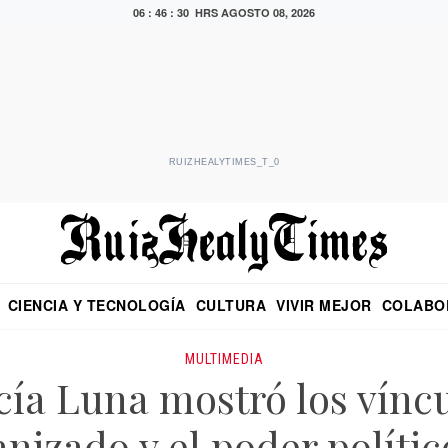
06 : 46 : 30 HRS
AGOSTO 08, 2026
RUIZHEALYTIMES_T_0
CIENCIA Y TECNOLOGÍA
CULTURA
VIVIR MEJOR
COLABO
NO
CRITERIO DE HIDALGO
EDUARDO RUIZ HEALY EN FORMULA
DIARIO DE CHIAPAS
PUEBLA
OPINIÓN
IMAGEN DE Z
EN EL ES
MULTIMEDIA
cía Luna mostró los víncu
nizado y el poder políti