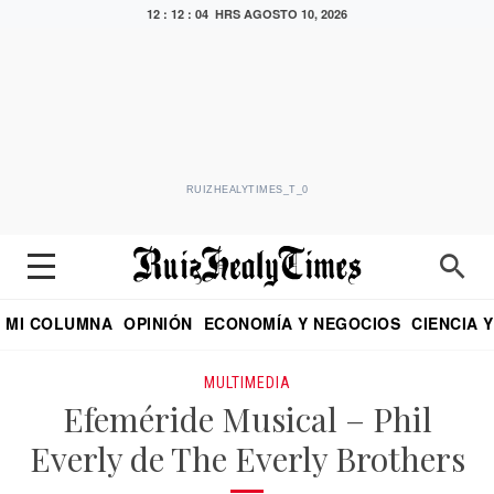
12 : 12 : 04 HRS
AGOSTO 10, 2026
RUIZHEALYTIMES_T_0
MI COLUMNA
OPINIÓN
ECONOMÍA Y NEGOCIOS
CIENCIA 
DIALOGO NOCTURNO
ECONOMISTA
EL UNIVERSAL
EDUARDO RUIZ HEALY EN FORMULA
PUEBLA
REFORMA
CRITERIO DE HI
MULTIMEDIA
Efeméride Musical – Phil
Everly de The Everly Brothers