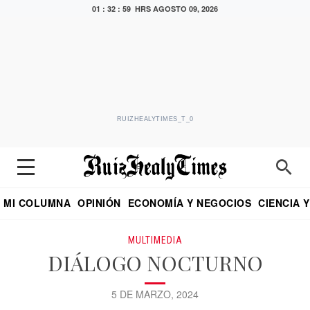
01 : 32 : 59 HRS
AGOSTO 09, 2026
RUIZHEALYTIMES_T_0
MI COLUMNA
OPINIÓN
ECONOMÍA Y NEGOCIOS
CIENCIA 
DIALOGO NOCTURNO
ECONOMISTA
EL UNIVERSAL
EDUARDO RUIZ HEALY EN FORMULA
PUEBLA
REFORMA
CRITERIO DE HI
MULTIMEDIA
DIÁLOGO NOCTURNO
5 DE MARZO, 2024