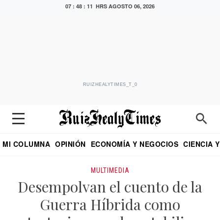
07 : 48 : 11 HRS
AGOSTO 06, 2026
RUIZHEALYTIMES_T_0
MI COLUMNA
OPINIÓN
ECONOMÍA Y NEGOCIOS
CIENCIA 
DIALOGO NOCTURNO
ECONOMISTA
EL UNIVERSAL
EDUARDO RUIZ HEALY EN FORMULA
PUEBLA
REFORMA
CRITERIO DE HI
MULTIMEDIA
Desempolvan el cuento de la
Guerra Híbrida como