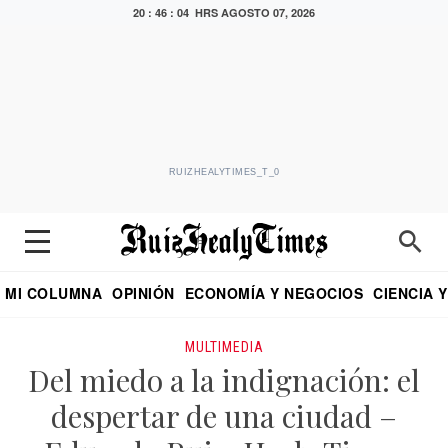
20 : 46 : 04 HRS
AGOSTO 07, 2026
RUIZHEALYTIMES_T_0
MI COLUMNA
OPINIÓN
ECONOMÍA Y NEGOCIOS
CIENCIA 
DIALOGO NOCTURNO
ECONOMISTA
EL UNIVERSAL
EDUARDO RUIZ HEALY EN FORMULA
PUEBLA
REFORMA
CRITERIO DE HI
MULTIMEDIA
Del miedo a la indignación: el
despertar de una ciudad –