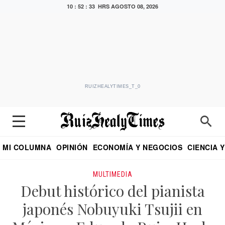
10 : 52 : 33 HRS
AGOSTO 08, 2026
RUIZHEALYTIMES_T_0
MI COLUMNA
OPINIÓN
ECONOMÍA Y NEGOCIOS
CIENCIA 
DIALOGO NOCTURNO
ECONOMISTA
EL UNIVERSAL
EDUARDO RUIZ HEALY EN FORMULA
PUEBLA
REFORMA
CRITERIO DE HI
MULTIMEDIA
Debut histórico del pianista
japonés Nobuyuki Tsujii en