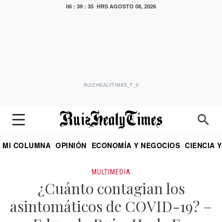
06 : 39 : 35 HRS
AGOSTO 08, 2026
RUIZHEALYTIMES_T_0
MI COLUMNA
OPINIÓN
ECONOMÍA Y NEGOCIOS
CIENCIA 
DIALOGO NOCTURNO
ECONOMISTA
EL UNIVERSAL
EDUARDO RUIZ HEALY EN FORMULA
PUEBLA
REFORMA
CRITERIO DE HI
MULTIMEDIA
¿Cuánto contagian los
asintomáticos de COVID-19? –