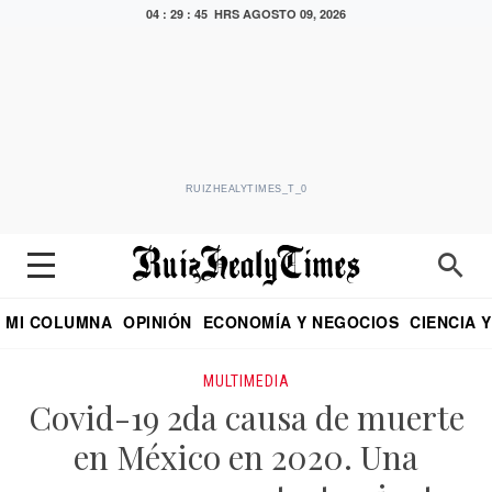
04 : 29 : 46 HRS
AGOSTO 09, 2026
RUIZHEALYTIMES_T_0
MI COLUMNA
OPINIÓN
ECONOMÍA Y NEGOCIOS
CIENCIA 
DIALOGO NOCTURNO
ECONOMISTA
EL UNIVERSAL
EDUARDO RUIZ HEALY EN FORMULA
PUEBLA
REFORMA
CRITERIO DE HI
MULTIMEDIA
Covid-19 2da causa de muerte
en México en 2020. Una