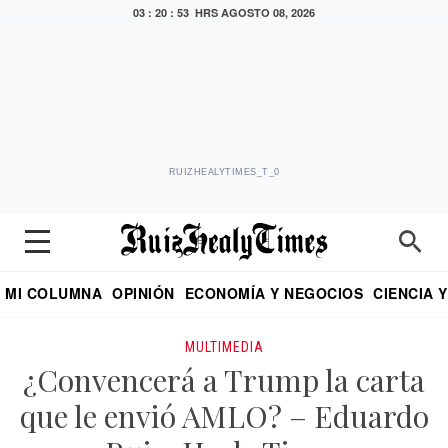
03 : 20 : 53 HRS
AGOSTO 08, 2026
RUIZHEALYTIMES_T_0
MI COLUMNA
OPINIÓN
ECONOMÍA Y NEGOCIOS
CIENCIA 
DIALOGO NOCTURNO
ECONOMISTA
EL UNIVERSAL
EDUARDO RUIZ HEALY EN FORMULA
PUEBLA
REFORMA
CRITERIO DE HI
MULTIMEDIA
¿Convencerá a Trump la carta
que le envió AMLO? – Eduardo