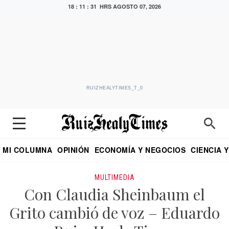
18 : 11 : 31 HRS
AGOSTO 07, 2026
RUIZHEALYTIMES_T_0
MI COLUMNA
OPINIÓN
ECONOMÍA Y NEGOCIOS
CIENCIA 
DIALOGO NOCTURNO
ECONOMISTA
EL UNIVERSAL
EDUARDO RUIZ HEALY EN FORMULA
PUEBLA
REFORMA
CRITERIO DE HI
MULTIMEDIA
Con Claudia Sheinbaum el
Grito cambió de voz – Eduardo