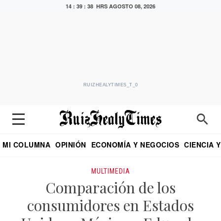
14 : 39 : 38 HRS
AGOSTO 08, 2026
RUIZHEALYTIMES_T_0
MI COLUMNA
OPINIÓN
ECONOMÍA Y NEGOCIOS
CIENCIA 
DIALOGO NOCTURNO
ECONOMISTA
EL UNIVERSAL
EDUARDO RUIZ HEALY EN FORMULA
PUEBLA
REFORMA
CRITERIO DE HI
MULTIMEDIA
Comparación de los
consumidores en Estados