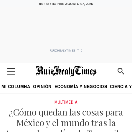
04 : 58 : 43 HRS
AGOSTO 07, 2026
RUIZHEALYTIMES_T_0
MI COLUMNA
OPINIÓN
ECONOMÍA Y NEGOCIOS
CIENCIA 
DIALOGO NOCTURNO
ECONOMISTA
EL UNIVERSAL
EDUARDO RUIZ HEALY EN FORMULA
PUEBLA
REFORMA
CRITERIO DE HI
MULTIMEDIA
¿Cómo quedan las cosas para
México y el mundo tras la