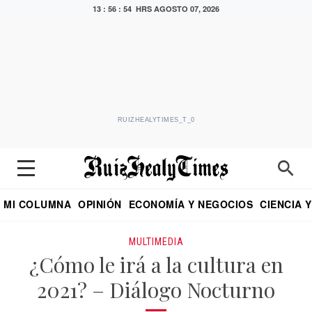
13 : 56 : 54 HRS
AGOSTO 07, 2026
RUIZHEALYTIMES_T_0
MI COLUMNA
OPINIÓN
ECONOMÍA Y NEGOCIOS
CIENCIA 
DIALOGO NOCTURNO
ECONOMISTA
EL UNIVERSAL
EDUARDO RUIZ HEALY EN FORMULA
PUEBLA
REFORMA
CRITERIO DE HI
MULTIMEDIA
¿Cómo le irá a la cultura en
2021? – Diálogo Nocturno