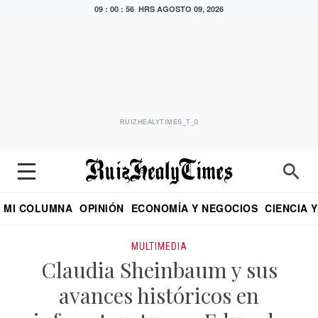
09 : 00 : 56 HRS
AGOSTO 09, 2026
RUIZHEALYTIMES_T_0
MI COLUMNA
OPINIÓN
ECONOMÍA Y NEGOCIOS
CIENCIA 
DIALOGO NOCTURNO
ECONOMISTA
EL UNIVERSAL
EDUARDO RUIZ HEALY EN FORMULA
PUEBLA
REFORMA
CRITERIO DE HI
MULTIMEDIA
Claudia Sheinbaum y sus
avances históricos en