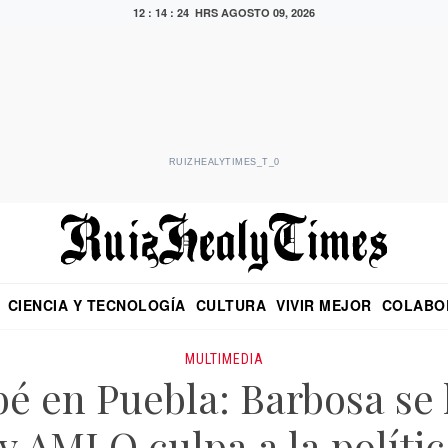
12 : 14 : 24 HRS
AGOSTO 09, 2026
RUIZHEALYTIMES_T_0
CIENCIA Y TECNOLOGÍA
CULTURA
VIVIR MEJOR
COLABO
NO
CRITERIO DE HIDALGO
EDUARDO RUIZ HEALY EN FORMULA
DIARIO DE CHIAPAS
PUEBLA
OPINIÓN
IMAGEN DE Z
EN EL ES
MULTIMEDIA
bé en Puebla: Barbosa se 
 y AMLO culpa a la polític