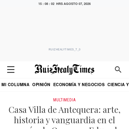
15 : 08 : 02 HRS
AGOSTO 07, 2026
RUIZHEALYTIMES_T_0
MI COLUMNA
OPINIÓN
ECONOMÍA Y NEGOCIOS
CIENCIA 
DIALOGO NOCTURNO
ECONOMISTA
EL UNIVERSAL
EDUARDO RUIZ HEALY EN FORMULA
PUEBLA
REFORMA
CRITERIO DE HI
MULTIMEDIA
Casa Villa de Antequera: arte,
historia y vanguardia en el