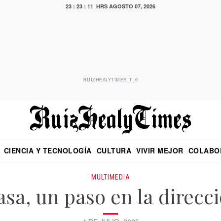
23 : 23 : 11 HRS
AGOSTO 07, 2026
RUIZHEALYTIMES_T_0
CIENCIA Y TECNOLOGÍA
CULTURA
VIVIR MEJOR
COLABO
NO
CRITERIO DE HIDALGO
EDUARDO RUIZ HEALY EN FORMULA
DIARIO DE CHIAPAS
PUEBLA
OPINIÓN
IMAGEN DE Z
EN EL ES
MULTIMEDIA
sa, un paso en la direcc