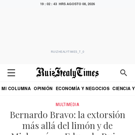
19 : 02 : 43 HRS
AGOSTO 08, 2026
RUIZHEALYTIMES_T_0
MI COLUMNA
OPINIÓN
ECONOMÍA Y NEGOCIOS
CIENCIA 
DIALOGO NOCTURNO
ECONOMISTA
EL UNIVERSAL
EDUARDO RUIZ HEALY EN FORMULA
PUEBLA
REFORMA
CRITERIO DE HI
MULTIMEDIA
Bernardo Bravo: la extorsión
más allá del limón y de