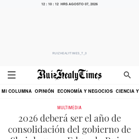
12 : 10 : 13 HRS
AGOSTO 07, 2026
RUIZHEALYTIMES_T_0
MI COLUMNA
OPINIÓN
ECONOMÍA Y NEGOCIOS
CIENCIA 
DIALOGO NOCTURNO
ECONOMISTA
EL UNIVERSAL
EDUARDO RUIZ HEALY EN FORMULA
PUEBLA
REFORMA
CRITERIO DE HI
MULTIMEDIA
2026 deberá ser el año de
consolidación del gobierno de