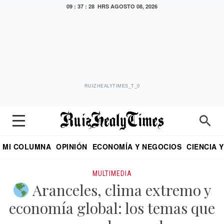
09 : 37 : 28 HRS
AGOSTO 08, 2026
RUIZHEALYTIMES_T_0
MI COLUMNA
OPINIÓN
ECONOMÍA Y NEGOCIOS
CIENCIA 
DIALOGO NOCTURNO
ECONOMISTA
EL UNIVERSAL
EDUARDO RUIZ HEALY EN FORMULA
PUEBLA
REFORMA
CRITERIO DE HI
MULTIMEDIA
Aranceles, clima extremo y
economía global: los temas que