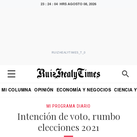
23 : 24 : 05 HRS
AGOSTO 08, 2026
RUIZHEALYTIMES_T_0
MI COLUMNA
OPINIÓN
ECONOMÍA Y NEGOCIOS
CIENCIA 
DIALOGO NOCTURNO
ECONOMISTA
EL UNIVERSAL
EDUARDO RUIZ HEALY EN FORMULA
PUEBLA
REFORMA
CRITERIO DE HI
MI PROGRAMA DIARIO
Intención de voto, rumbo
elecciones 2021