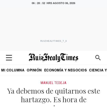
06 : 28 : 53 HRS
AGOSTO 06, 2026
RUIZHEALYTIMES_T_0
MI COLUMNA
OPINIÓN
ECONOMÍA Y NEGOCIOS
CIENCIA 
DIALOGO NOCTURNO
ECONOMISTA
EL UNIVERSAL
EDUARDO RUIZ HEALY EN FORMULA
PUEBLA
REFORMA
CRITERIO DE HI
MANUEL TEDEJA
Ya debemos de quitarnos este
hartazgo. Es hora de