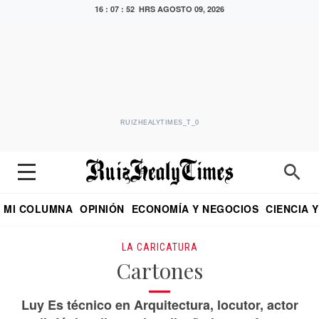
16 : 07 : 52 HRS
AGOSTO 09, 2026
RUIZHEALYTIMES_T_0
MI COLUMNA
OPINIÓN
ECONOMÍA Y NEGOCIOS
CIENCIA 
DIALOGO NOCTURNO
ECONOMISTA
EL UNIVERSAL
EDUARDO RUIZ HEALY EN FORMULA
PUEBLA
REFORMA
CRITERIO DE HI
LA CARICATURA
Cartones
Luy Es técnico en Arquitectura, locutor, actor