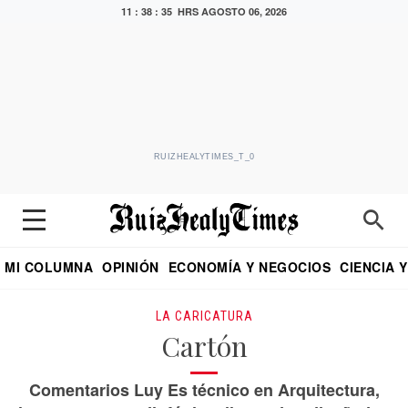
11 : 38 : 35 HRS
AGOSTO 06, 2026
RUIZHEALYTIMES_T_0
MI COLUMNA
OPINIÓN
ECONOMÍA Y NEGOCIOS
CIENCIA 
DIALOGO NOCTURNO
ECONOMISTA
EL UNIVERSAL
EDUARDO RUIZ HEALY EN FORMULA
PUEBLA
REFORMA
CRITERIO DE HI
LA CARICATURA
Cartón
Comentarios Luy Es técnico en Arquitectura,