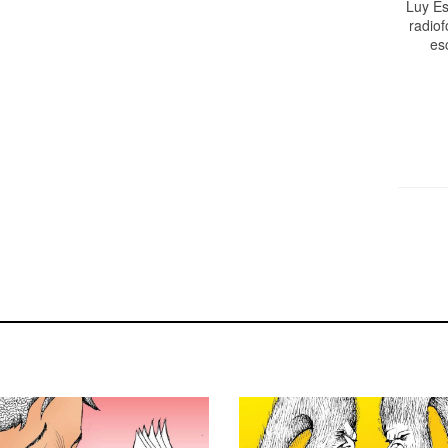
Luy Es
radiof
es