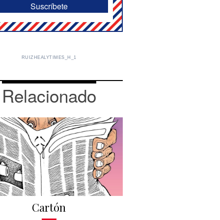
RUIZHEALYTIMES_H_1
Relacionado
Cartón