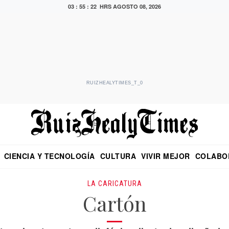
03 : 55 : 23 HRS
AGOSTO 08, 2026
RUIZHEALYTIMES_T_0
CIENCIA Y TECNOLOGÍA
CULTURA
VIVIR MEJOR
COLABO
NO
CRITERIO DE HIDALGO
EDUARDO RUIZ HEALY EN FORMULA
DIARIO DE CHIAPAS
PUEBLA
OPINIÓN
IMAGEN DE Z
EN EL ES
LA CARICATURA
Cartón