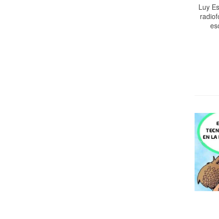
Luy Es
radiof
es