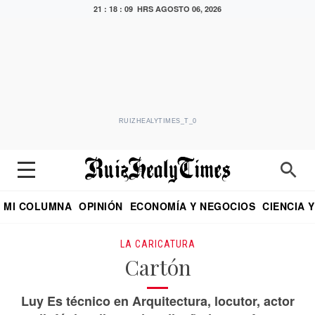
21 : 18 : 10 HRS
AGOSTO 06, 2026
RUIZHEALYTIMES_T_0
MI COLUMNA
OPINIÓN
ECONOMÍA Y NEGOCIOS
CIENCIA 
DIALOGO NOCTURNO
ECONOMISTA
EL UNIVERSAL
EDUARDO RUIZ HEALY EN FORMULA
PUEBLA
REFORMA
CRITERIO DE HI
LA CARICATURA
Cartón
Luy Es técnico en Arquitectura, locutor, actor