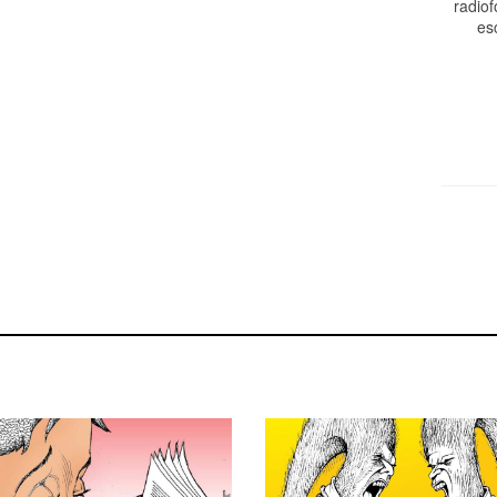
radiof
es