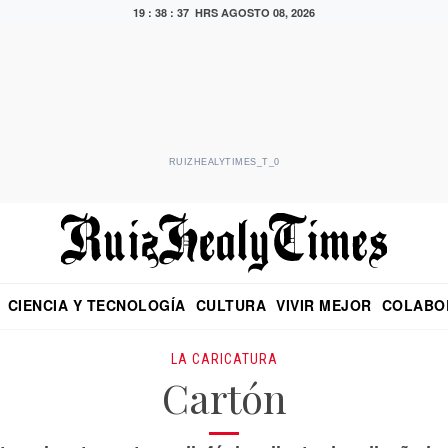
19 : 38 : 38 HRS
AGOSTO 08, 2026
RUIZHEALYTIMES_T_0
CIENCIA Y TECNOLOGÍA
CULTURA
VIVIR MEJOR
COLABO
NO
CRITERIO DE HIDALGO
EDUARDO RUIZ HEALY EN FORMULA
DIARIO DE CHIAPAS
PUEBLA
OPINIÓN
IMAGEN DE Z
EN EL ES
LA CARICATURA
Cartón