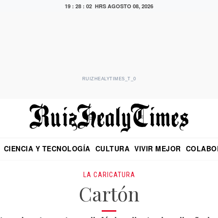
19 : 28 : 03 HRS
AGOSTO 08, 2026
RUIZHEALYTIMES_T_0
CIENCIA Y TECNOLOGÍA
CULTURA
VIVIR MEJOR
COLABO
NO
CRITERIO DE HIDALGO
EDUARDO RUIZ HEALY EN FORMULA
DIARIO DE CHIAPAS
PUEBLA
OPINIÓN
IMAGEN DE Z
EN EL ES
LA CARICATURA
Cartón