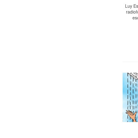
Luy Es
radiof
es