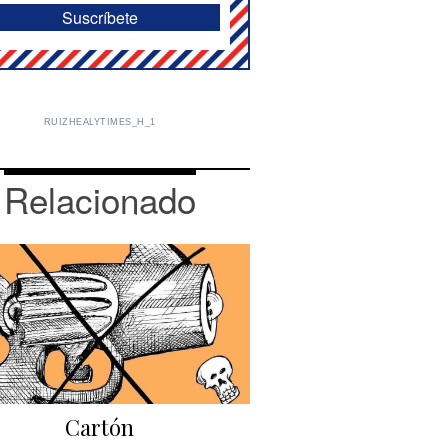
RUIZHEALYTIMES_H_1
Relacionado
Cartón