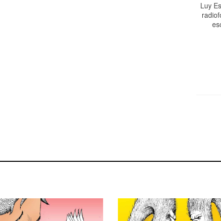
Luy Es
radiof
es