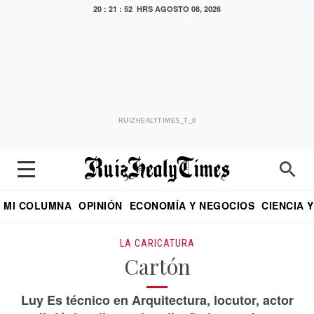
20 : 21 : 52 HRS
AGOSTO 08, 2026
RUIZHEALYTIMES_T_0
MI COLUMNA
OPINIÓN
ECONOMÍA Y NEGOCIOS
CIENCIA 
DIALOGO NOCTURNO
ECONOMISTA
EL UNIVERSAL
EDUARDO RUIZ HEALY EN FORMULA
PUEBLA
REFORMA
CRITERIO DE HI
LA CARICATURA
Cartón
Luy Es técnico en Arquitectura, locutor, actor