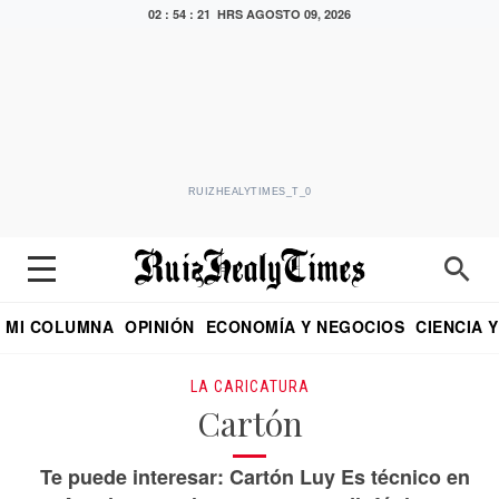
02 : 54 : 21 HRS
AGOSTO 09, 2026
RUIZHEALYTIMES_T_0
MI COLUMNA
OPINIÓN
ECONOMÍA Y NEGOCIOS
CIENCIA 
DIALOGO NOCTURNO
ECONOMISTA
EL UNIVERSAL
EDUARDO RUIZ HEALY EN FORMULA
PUEBLA
REFORMA
CRITERIO DE HI
LA CARICATURA
Cartón
Te puede interesar: Cartón Luy Es técnico en