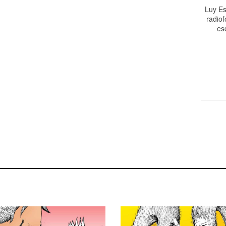
Luy Es
radiof
es