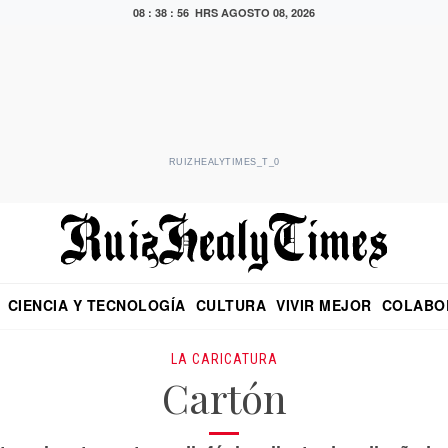
08 : 38 : 57 HRS
AGOSTO 08, 2026
RUIZHEALYTIMES_T_0
CIENCIA Y TECNOLOGÍA
CULTURA
VIVIR MEJOR
COLABO
NO
CRITERIO DE HIDALGO
EDUARDO RUIZ HEALY EN FORMULA
DIARIO DE CHIAPAS
PUEBLA
OPINIÓN
IMAGEN DE Z
EN EL ES
LA CARICATURA
Cartón