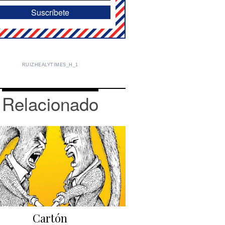
RUIZHEALYTIMES_H_1
Relacionado
Cartón