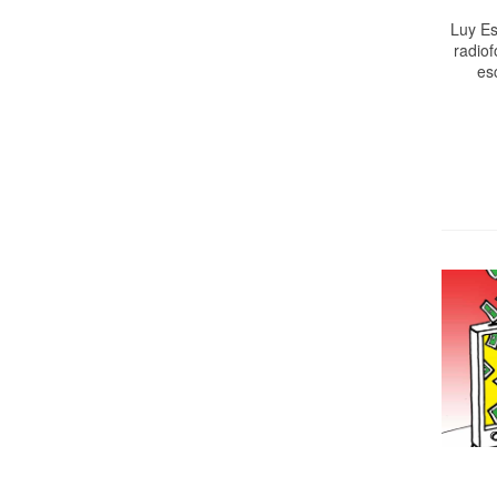
Luy Es
radiof
es