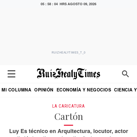
05 : 58 : 04 HRS
AGOSTO 09, 2026
RUIZHEALYTIMES_T_0
MI COLUMNA
OPINIÓN
ECONOMÍA Y NEGOCIOS
CIENCIA 
DIALOGO NOCTURNO
ECONOMISTA
EL UNIVERSAL
EDUARDO RUIZ HEALY EN FORMULA
PUEBLA
REFORMA
CRITERIO DE HI
LA CARICATURA
Cartón
Luy Es técnico en Arquitectura, locutor, actor