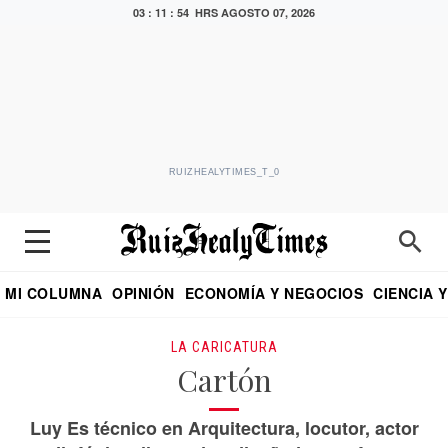
03 : 11 : 54 HRS
AGOSTO 07, 2026
RUIZHEALYTIMES_T_0
MI COLUMNA
OPINIÓN
ECONOMÍA Y NEGOCIOS
CIENCIA 
DIALOGO NOCTURNO
ECONOMISTA
EL UNIVERSAL
EDUARDO RUIZ HEALY EN FORMULA
PUEBLA
REFORMA
CRITERIO DE HI
LA CARICATURA
Cartón
Luy Es técnico en Arquitectura, locutor, actor